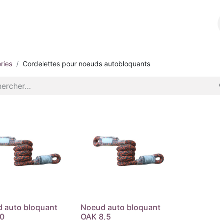
l
A propos
E-shop
Contact
ries
Cordelettes pour noeuds autobloquants
 auto bloquant
Noeud auto bloquant
0
OAK 8,5