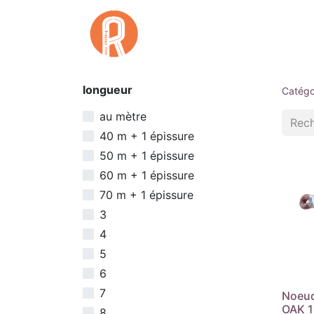
Accuei
longueur
Catégo
au mètre
40 m + 1 épissure
50 m + 1 épissure
60 m + 1 épissure
70 m + 1 épissure
3
4
5
6
7
Noeud
OAK 1
8