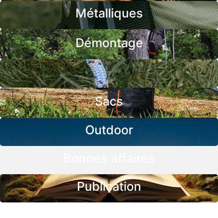
Métalliques
Démontage
Sacs
Outdoor
Bonnes affaires
Publication