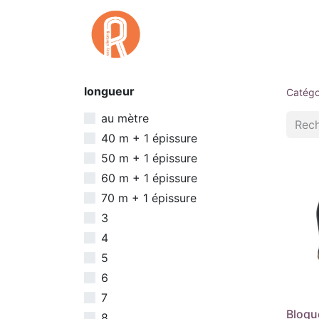
Accuei
longueur
Catégo
au mètre
40 m + 1 épissure
50 m + 1 épissure
60 m + 1 épissure
70 m + 1 épissure
3
4
5
6
7
Bloqu
8