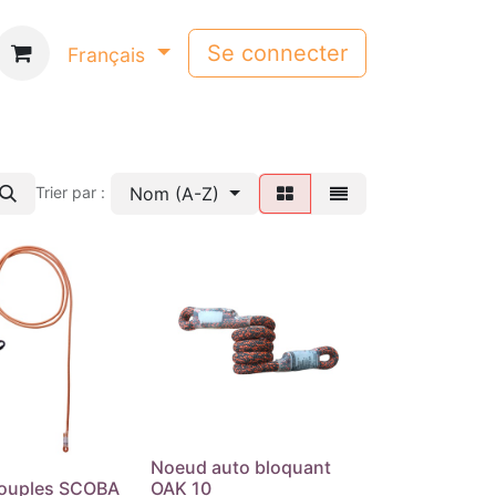
Se connecter
Français
Nom (A-Z)
Trier par :
Noeud auto bloquant
ouples SCOBA
OAK 10