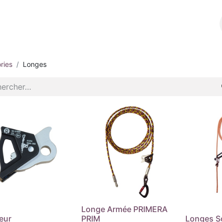
l
A propos
E-shop
Contact
ries
Longes
Longe Armée PRIMERA
eur
PRIM
Longes S