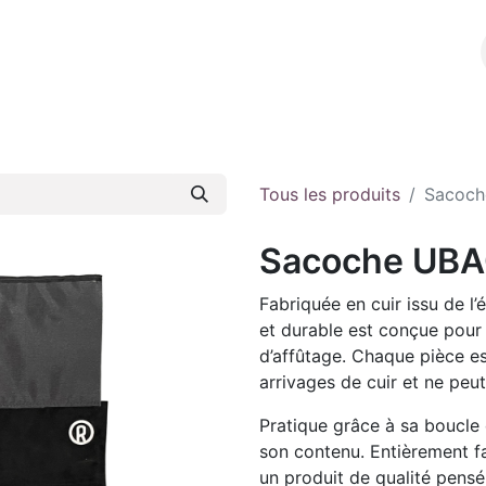
l
A propos
E-shop
Contact
Tous les produits
Sacoch
Sacoche UB
Fabriquée en cuir issu de l
et durable est conçue pour 
d’affûtage. Chaque pièce est
arrivages de cuir et ne peu
Pratique grâce à sa boucle 
son contenu. Entièrement fa
un produit de qualité pensé