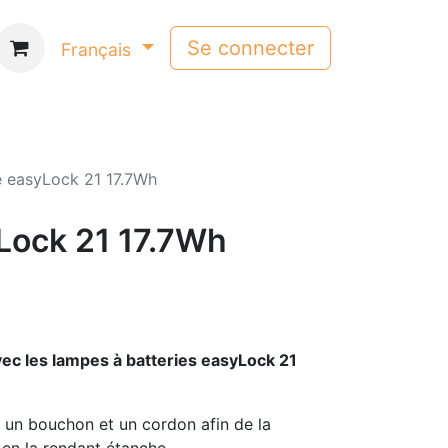
Se connecter
Français
e easyLock 21 17.7Wh
yLock 21 17.7Wh
c les lampes à batteries easyLock 21
c un bouchon et un cordon afin de la