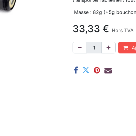
transporter facilement tout
Masse : 82g (+5g bouchon
33,33
€
Hors TVA
Aj