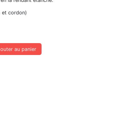
 en la rendant étanche.
 et cordon)
outer au panier