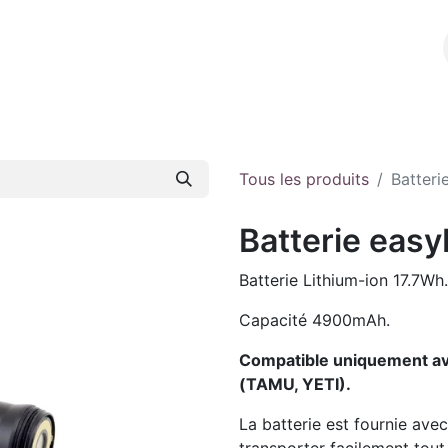
l
A propos
E-shop
Contact
Tous les produits
Batteri
Batterie eas
Batterie Lithium-ion 17.7Wh.
Capacité 4900mAh.
Compatible uniquement ave
(TAMU, YETI).
La batterie est fournie ave