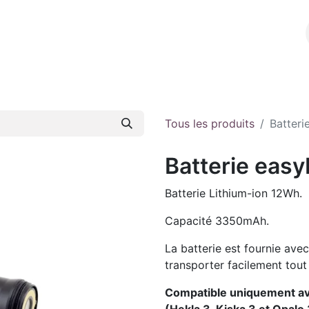
l
A propos
E-shop
Contact
Tous les produits
Batter
Batterie eas
Batterie Lithium-ion 12Wh.
Capacité 3350mAh.
La batterie est fournie ave
transporter facilement tout
Compatible uniquement ave