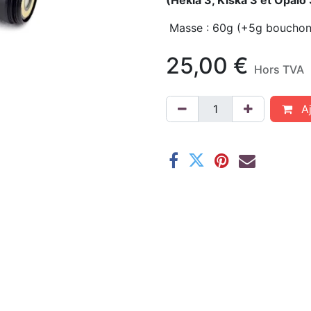
(Hekla 3, Kiska 3 et Opalo 
Masse : 60g (+5g bouchon
25,00
€
Hors TVA
Aj