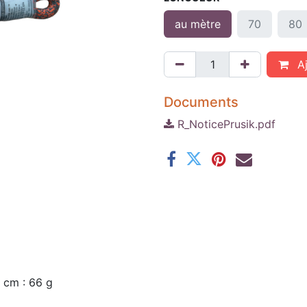
au mètre
70
80
Aj
Documents
R_NoticePrusik.pdf
0 cm : 66 g