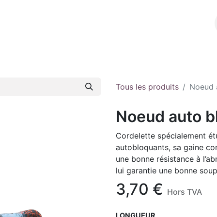
l
A propos
E-shop
Contact
Tous les produits
Noeud 
Noeud auto b
Cordelette spécialement étu
autobloquants, sa gaine co
une bonne résistance à l’ab
lui garantie une bonne soup
3,70
€
Hors TVA
LONGUEUR