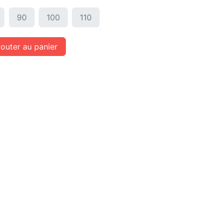
90
100
110
outer au panier