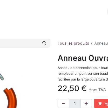
l
A propos
E-shop
Contact
Tous les produits
Anneau
Anneau Ouvr
Anneau de connexion pour baudr
remplacer un pont sur son baudr
facilitée par la large ouverture 
22,50
€
Hors TVA
Aj