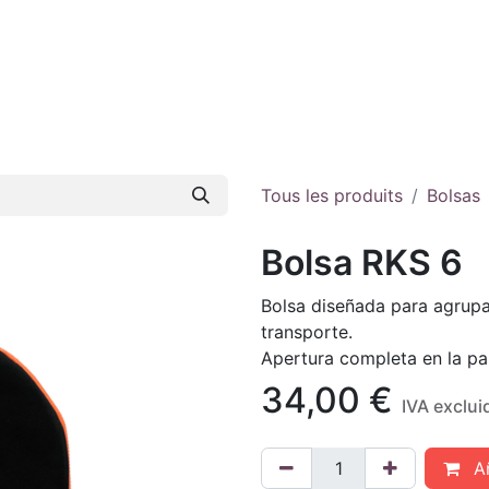
iénes somos
E-shop
Contacto
Tous les produits
Bolsas
Bolsa RKS 6
Bolsa diseñada para agrup
transporte.
Apertura completa en la par
34,00
€
IVA exclui
Añ