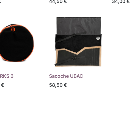
€
44,50
€
34,00
€
 RKS 6
Sacoche UBAC
€
58,50
€