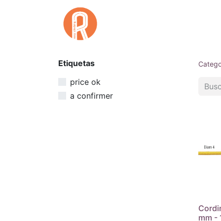
Inicio
Qu
Etiquetas
Catego
price ok
a confirmer
Cordi
mm - 