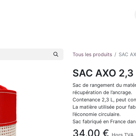
l
A propos
E-shop
Contact
Tous les produits
SAC AX
SAC AXO 2,3
Sac de rangement du matérie
récupération de l’ancrage.
Contenance 2,3 L, peut con
La matière utilisée pour fab
l’économie circulaire.
Sac fabriqué en France dans
34,00
€
Hors TVA