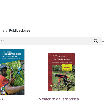
iénes somos
E-shop
Contacto
ría
Publicaciones
O
SRT
Memento del arborista